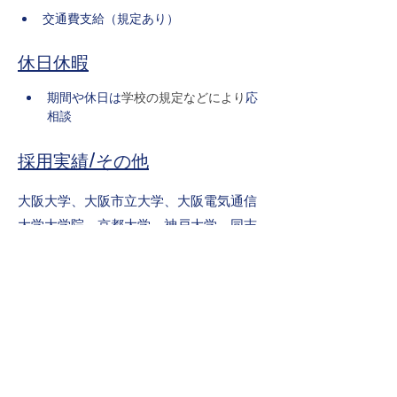
交通費支給（規定あり）
休日休暇
期間や休日は
学校の規定などにより
応
相談
採用実績/その他
大阪大学、大阪市立大学、大阪電気通信
大学大学院、京都大学、神戸大学、同志
社大学、兵庫県立大学、立命館大学、呉
工業高等専門学校、奈良工業高等専門学
校、米子工業高等専門学校、大阪アミュ
ーズメントメディア専門学校、HAL大阪
※業務内容はスキルを見て調整致します
ので、向上心のある方のご応募をお待ち