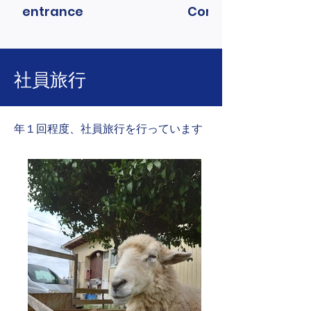
entrance
Company logo
社員旅行
年１回程度、社員旅行を行っています